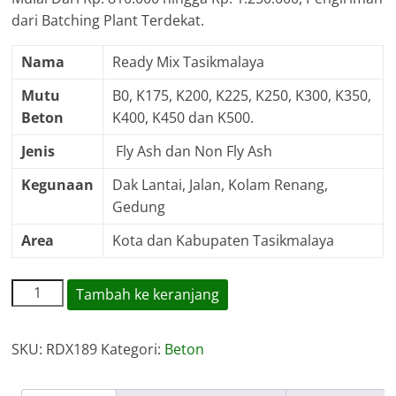
dari Batching Plant Terdekat.
Nama
Ready Mix Tasikmalaya
Mutu
B0, K175, K200, K225, K250, K300, K350,
Beton
K400, K450 dan K500.
Jenis
Fly Ash dan Non Fly Ash
Kegunaan
Dak Lantai, Jalan, Kolam Renang,
Gedung
Area
Kota dan Kabupaten Tasikmalaya
Kuantitas
Tambah ke keranjang
Harga
Ready
SKU:
RDX189
Kategori:
Beton
Mix
Tasikmalaya