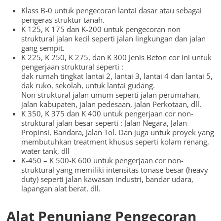
Klass B-0 untuk pengecoran lantai dasar atau sebagai
pengeras struktur tanah.
K 125, K 175 dan K-200 untuk pengecoran non
struktural jalan kecil seperti jalan lingkungan dan jalan
gang sempit.
K 225, K 250, K 275, dan K 300 Jenis Beton cor ini untuk
pengerjaan struktural seperti :
dak rumah tingkat lantai 2, lantai 3, lantai 4 dan lantai 5,
dak ruko, sekolah, untuk lantai gudang.
Non struktural jalan umum seperti jalan perumahan,
jalan kabupaten, jalan pedesaan, jalan Perkotaan, dll.
K 350, K 375 dan K 400 untuk pengerjaan cor non-
struktural jalan besar seperti : Jalan Negara, Jalan
Propinsi, Bandara, Jalan Tol. Dan juga untuk proyek yang
membutuhkan treatment khusus seperti kolam renang,
water tank, dll
K-450 – K 500-K 600 untuk pengerjaan cor non-
struktural yang memiliki intensitas tonase besar (heavy
duty) seperti jalan kawasan industri, bandar udara,
lapangan alat berat, dll.
Alat Penunjang Pengecoran