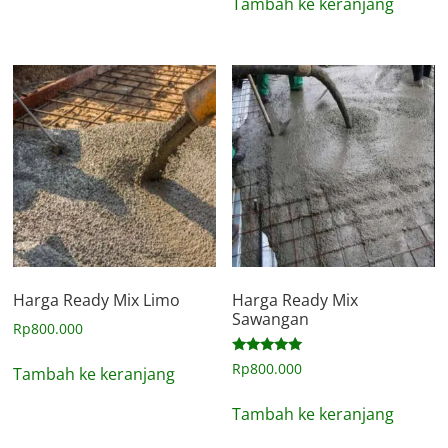
Tambah ke keranjang
Harga Ready Mix Limo
Harga Ready Mix
Sawangan
Rp
800.000
Dinilai
Rp
800.000
Tambah ke keranjang
5.00
dari 5
Tambah ke keranjang