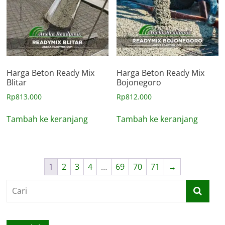
Harga Beton Ready Mix
Harga Beton Ready Mix
Blitar
Bojonegoro
Rp
813.000
Rp
812.000
Tambah ke keranjang
Tambah ke keranjang
1
2
3
4
…
69
70
71
→