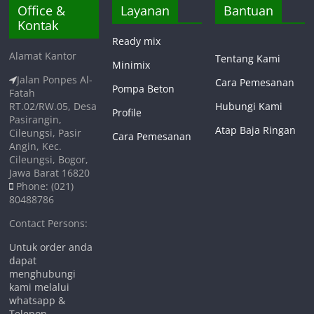
Office &
Layanan
Bantuan
Kontak
Ready mix
Alamat Kantor
Tentang Kami
Minimix
Jalan Ponpes Al-
Cara Pemesanan
Pompa Beton
Fatah
RT.02/RW.05, Desa
Hubungi Kami
Profile
Pasirangin,
Atap Baja Ringan
Cileungsi, Pasir
Cara Pemesanan
Angin, Kec.
Cileungsi, Bogor,
Jawa Barat 16820
Phone: (021)
80488786
Contact Persons:
Untuk order anda
dapat
menghubungi
kami melalui
whatsapp &
Telepon.