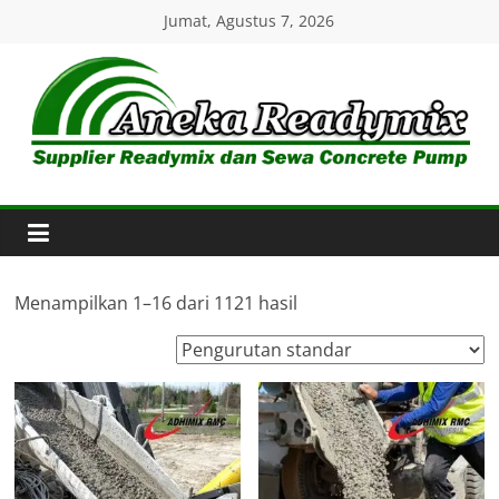
Skip
Jumat, Agustus 7, 2026
to
content
Aneka
Readymix
Pusat
Penjualan
Menampilkan 1–16 dari 1121 hasil
Online
Aneka
Beton
Ready
mix
di
Indonesia