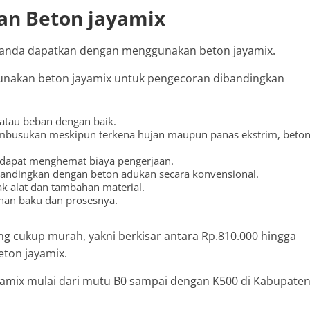
n Beton jayamix
g anda dapatkan dengan menggunakan beton jayamix.
gunakan beton jayamix untuk pengecoran dibandingkan
tau beban dengan baik.
embusukan meskipun terkena hujan maupun panas ekstrim, beto
 dapat menghemat biaya pengerjaan.
ibandingkan dengan beton adukan secara konvensional.
ak alat dan tambahan material.
ahan baku dan prosesnya.
ng cukup murah, yakni berkisar antara Rp.810.000 hingga
eton jayamix.
jayamix mulai dari mutu B0 sampai dengan K500 di Kabupate