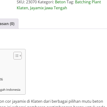
SKU:
23070
Kategori:
Beton
Tag:
Batching Plant
Klaten
Klaten
,
Jayamix Jawa Tengah
asan (0)
26
ngah Indonesia
 cor jayamix di Klaten dari berbagai pilihan mutu beton