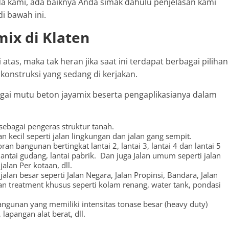
 kami, ada baiknya Anda simak dahulu penjelasan kami
i bawah ini.
mix di Klaten
tas, maka tak heran jika saat ini terdapat berbagai pilihan
konstruksi yang sedang di kerjakan.
bagai mutu beton jayamix beserta pengaplikasianya dalam
sebagai pengeras struktur tanah.
 kecil seperti jalan lingkungan dan jalan gang sempit.
n bangunan bertingkat lantai 2, lantai 3, lantai 4 dan lantai 5
lantai gudang, lantai pabrik. Dan juga Jalan umum seperti jalan
alan Per kotaan, dll.
alan besar seperti Jalan Negara, Jalan Propinsi, Bandara, Jalan
 treatment khusus seperti kolam renang, water tank, pondasi
ngunan yang memiliki intensitas tonase besar (heavy duty)
lapangan alat berat, dll.