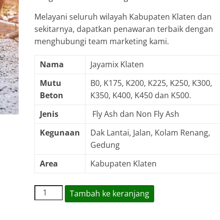
Melayani seluruh wilayah Kabupaten Klaten dan
sekitarnya, dapatkan penawaran terbaik dengan
menghubungi team marketing kami.
Nama
Jayamix Klaten
Mutu
B0, K175, K200, K225, K250, K300,
Beton
K350, K400, K450 dan K500.
Jenis
Fly Ash dan Non Fly Ash
Kegunaan
Dak Lantai, Jalan, Kolam Renang,
Gedung
Area
Kabupaten Klaten
Kuantitas
Tambah ke keranjang
Harga
Jayamix