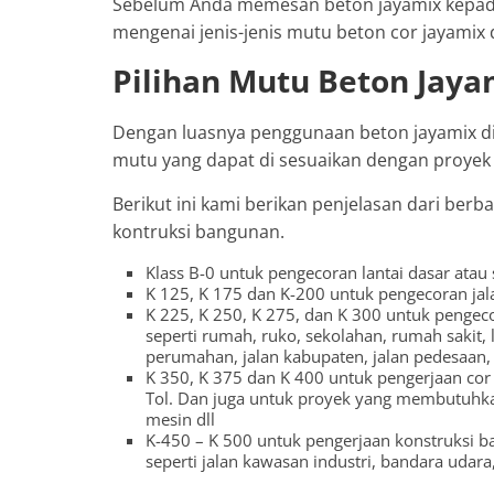
Sebelum Anda memesan beton jayamix kepada
mengenai jenis-jenis mutu beton cor jayamix d
Pilihan Mutu Beton Jaya
Dengan luasnya penggunaan beton jayamix di a
mutu yang dapat di sesuaikan dengan proyek 
Berikut ini kami berikan penjelasan dari ber
kontruksi bangunan.
Klass B-0 untuk pengecoran lantai dasar atau 
K 125, K 175 dan K-200 untuk pengecoran jalan
K 225, K 250, K 275, dan K 300 untuk pengecora
seperti rumah, ruko, sekolahan, rumah sakit, 
perumahan, jalan kabupaten, jalan pedesaan, j
K 350, K 375 dan K 400 untuk pengerjaan cor j
Tol. Dan juga untuk proyek yang membutuhkan
mesin dll
K-450 – K 500 untuk pengerjaan konstruksi ba
seperti jalan kawasan industri, bandara udara, 