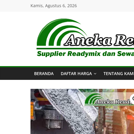
Skip
Kamis, Agustus 6, 2026
to
content
Aneka
Readymix
BERANDA
DAFTAR HARGA
TENTANG KAM
Pusat
Penjualan
Online
Aneka
Beton
Ready
mix
di
Indonesia