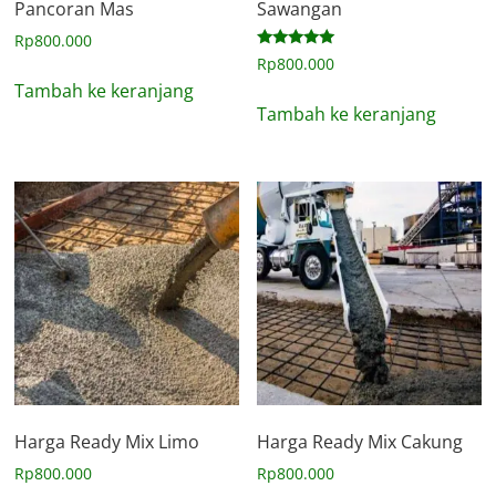
Pancoran Mas
Sawangan
Rp
800.000
Dinilai
Rp
800.000
5.00
Tambah ke keranjang
dari 5
Tambah ke keranjang
Harga Ready Mix Limo
Harga Ready Mix Cakung
Rp
800.000
Rp
800.000