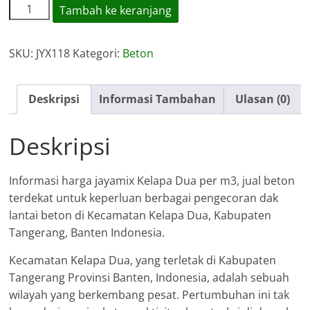
Kuantitas
Tambah ke keranjang
Harga
Jayamix
SKU:
JYX118
Kategori:
Beton
Kelapa
Dua
Deskripsi
Informasi Tambahan
Ulasan (0)
Deskripsi
Informasi harga jayamix Kelapa Dua per m3, jual beton
terdekat untuk keperluan berbagai pengecoran dak
lantai beton di Kecamatan Kelapa Dua, Kabupaten
Tangerang, Banten Indonesia.
Kecamatan Kelapa Dua, yang terletak di Kabupaten
Tangerang Provinsi Banten, Indonesia, adalah sebuah
wilayah yang berkembang pesat. Pertumbuhan ini tak