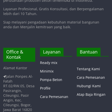
perusahaan produsen beton terkemuka di Indonesia.
Layanan Profesional, Gratis Konsultasi, dan Berpengalaman
lebih dari 10 Tahun.
Siap melayani pengadaan kebutuhan material bangunan
anda dan Menjalin kemitraan yang baik.
Office &
Layanan
Bantuan
Kontak
Ready mix
Alamat Kantor
Tentang Kami
Minimix
Jalan Ponpes Al-
Cara Pemesanan
Pompa Beton
Fatah
RT.02/RW.05, Desa
Hubungi Kami
Profile
Pasirangin,
Atap Baja Ringan
Cileungsi, Pasir
Cara Pemesanan
Angin, Kec.
Cileungsi, Bogor,
Jawa Barat 16820