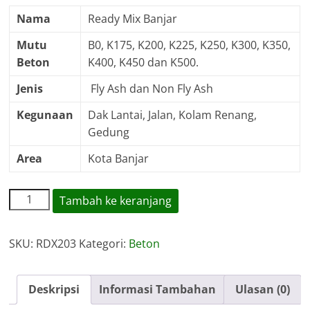
Nama
Ready Mix Banjar
Mutu
B0, K175, K200, K225, K250, K300, K350,
Beton
K400, K450 dan K500.
Jenis
Fly Ash dan Non Fly Ash
Kegunaan
Dak Lantai, Jalan, Kolam Renang,
Gedung
Area
Kota Banjar
Kuantitas
Tambah ke keranjang
Harga
Ready
SKU:
RDX203
Kategori:
Beton
Mix
Banjar
Deskripsi
Informasi Tambahan
Ulasan (0)